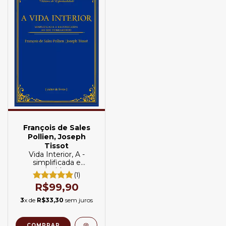
François de Sales
Pollien, Joseph
Tissot
Vida Interior, A -
simplificada e
reconduzida ao seu
(1)
fundamento
R$99,90
3
x de
R$33,30
sem juros